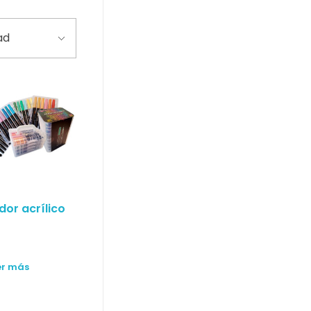
or acrílico
er más