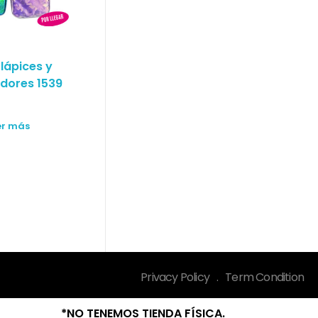
 lápices y
dores 1539
er más
Privacy Policy
.
Term Condition
*NO TENEMOS TIENDA FÍSICA.