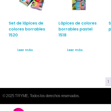
Set de lápices de
Lápices de colores
S
colores borrables
borrables pastel
p
1520
1518
Leer más
Leer más
1
© 2025 TRYME. Todos los derechos reservados.