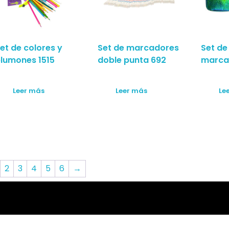
et de colores y
Set de marcadores
Set de
lumones 1515
doble punta 692
marca
Leer más
Leer más
Le
2
3
4
5
6
→