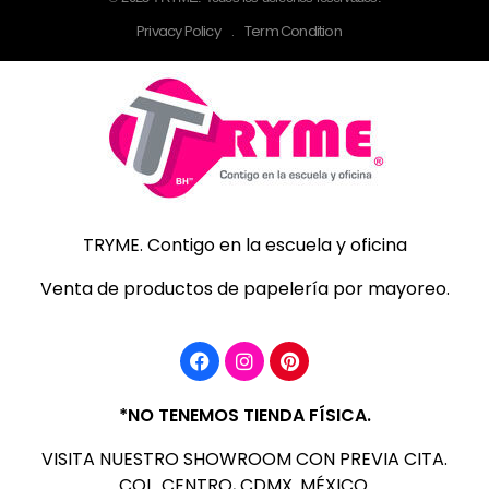
Privacy Policy
.
Term Condition
TRYME
Catálogo de productos para la escuela y oficina
TRYME. Contigo en la escuela y oficina
Venta de productos de papelería por mayoreo.
*NO TENEMOS TIENDA FÍSICA.
VISITA NUESTRO SHOWROOM CON PREVIA CITA.
COL. CENTRO, CDMX. MÉXICO.