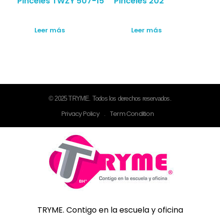
Pinceles TWZY 507-15
Pinceles 202
Leer más
Leer más
© 2025 TRYME. Todos los derechos reservados.
Privacy Policy
.
Term Condition
TRYME
Catálogo de productos para la escuela y oficina
TRYME. Contigo en la escuela y oficina